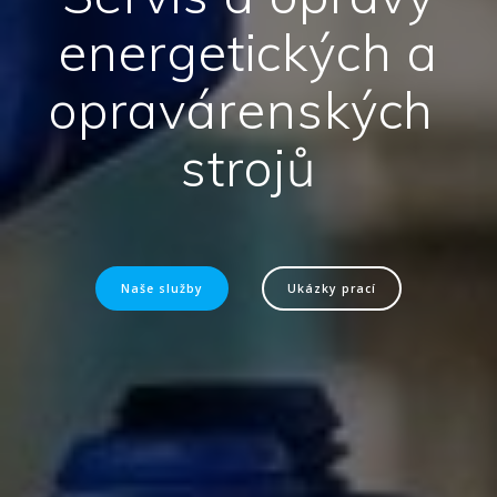
energetických a
opravárenských
strojů
Naše služby
Ukázky prací