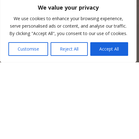
We value your privacy
We use cookies to enhance your browsing experience,
serve personalised ads or content, and analyse our traffic.
By clicking "Accept All", you consent to our use of cookies.
Customise
Reject All
Accept All
O nás
Firma Pavel Holec byla založena v r. 1992 a od svého
vzniku působí na trhu jako specialista v oblasti oprav
armatur, včetně dodávek těchto produktů.
Zaměstnáváme více jak 15 zaměstnanců – zámečníků se