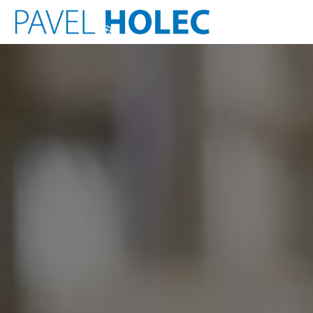
Přeskočit
na
obsah