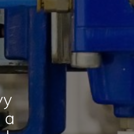
vy
 a