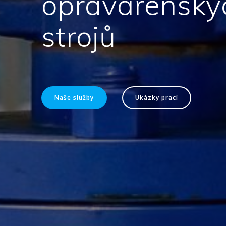
opravárensk
strojů
Naše služby
Ukázky prací