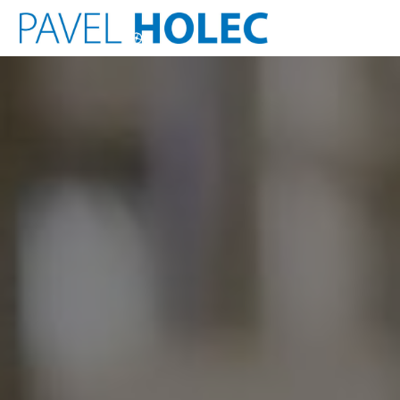
Přeskočit
na
obsah