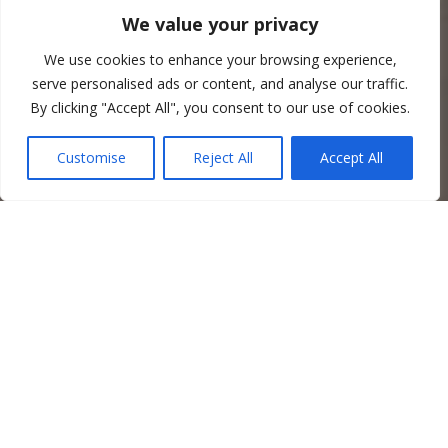
We value your privacy
We use cookies to enhance your browsing experience,
serve personalised ads or content, and analyse our traffic.
By clicking "Accept All", you consent to our use of cookies.
Customise
Reject All
Accept All
O nás
Firma Pavel Holec byla založena v r. 1992 a od svého
vzniku působí na trhu jako specialista v oblasti oprav
armatur, včetně dodávek těchto produktů.
Zaměstnáváme více jak 15 zaměstnanců – zámečníků se