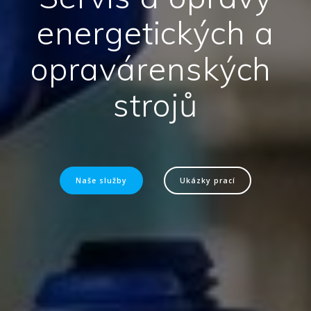
energetických a
opravárenských
strojů
Naše služby
Ukázky prací